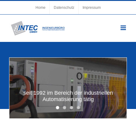
Zum
Home
Datenschutz
Impressum
Inhalt
springen
seit 1992 im Bereich der industriellen
Automatisierung tätig